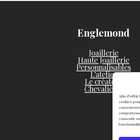
Englemond
Joaillerie
Haute Joaillerie
Personnalisables
L’atelier
Le créateur
Chevalières
Afin d’offri
cookies pour
consentemen
comportement
consentir ou
fonctionnali