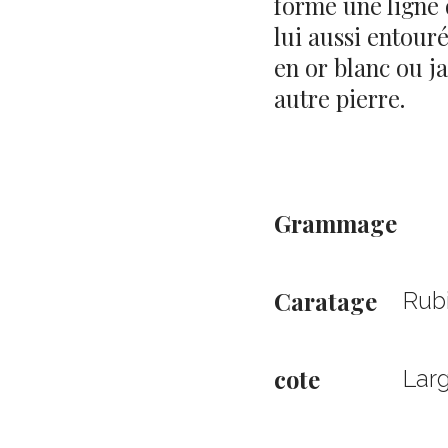
forme une ligne 
lui aussi entouré
en or blanc ou j
autre pierre.
Grammage
Caratage
Rub
cote
Larg