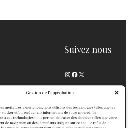
Suivez nous
Instagram
Facebook
X
Gestion de l'approbation
r les meilleures expériences, nous utilisons des technologies telles que les
 stocker et/ou accéder aux informations de votre appareil. Le
t à ces technologies nous permet de traiter des données telles que votre
 de navigation ou des identifiants uniques sur ce site. Le refus de
 le retrait du consentement peut avoir un effet négatif sur certaines