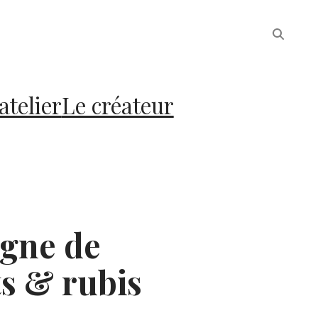
atelier
Le créateur
igne de
s & rubis