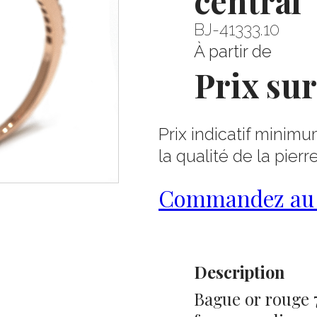
central
BJ-41333.10
À partir de
Prix su
Prix indicatif minimu
la qualité de la pierr
Commandez au 0
Description
Bague or rouge 