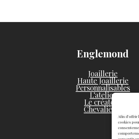
Englemond
Joaillerie
Haute Joaillerie
Personnalisables
L’atelier
Le créateur
Chevalières
Afin d’offri
cookies pour
consentemen
comportement
consentir ou