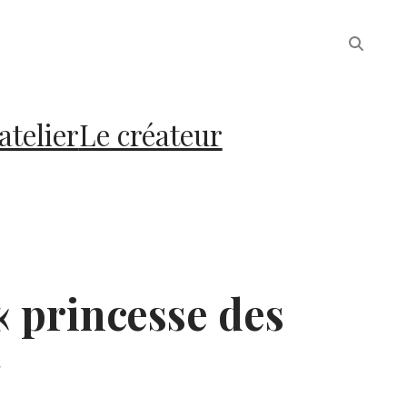
atelier
Le créateur
« princesse des
»