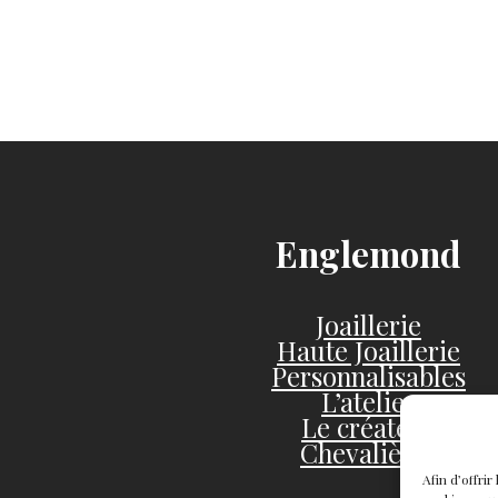
Englemond
Joaillerie
Haute Joaillerie
Personnalisables
L’atelier
Le créateur
Chevalières
Afin d’offri