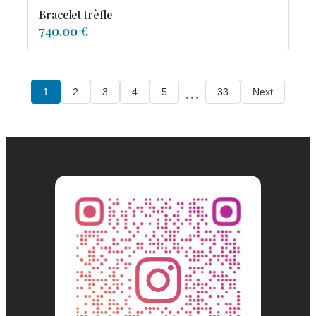
Bracelet trèfle
740.00 €
...
1
2
3
4
5
33
Next