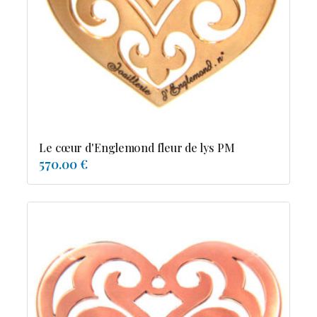
Possesion
Resile
Reve-asie
Reve-de-pagode
Suspension et frissons
Tentation
Tolerance
Troida
Le cœur d'Englemond fleur de lys PM
570.00 €
Diamants
Emeraude
Perles
Pierres de couleur
Saphir
rubis
saphir de couleur
tanzanite