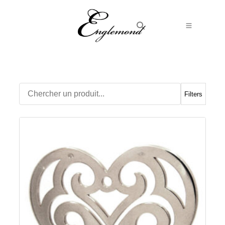
Alliances
Bagues
Boucles d’Oreilles
Filters
Boutons de manchette
Bracelets
Chaines
Chevalières
Colliers
Médailles
Pendentifs
Adamas